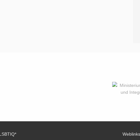
 LSBTIQ*
Weblink